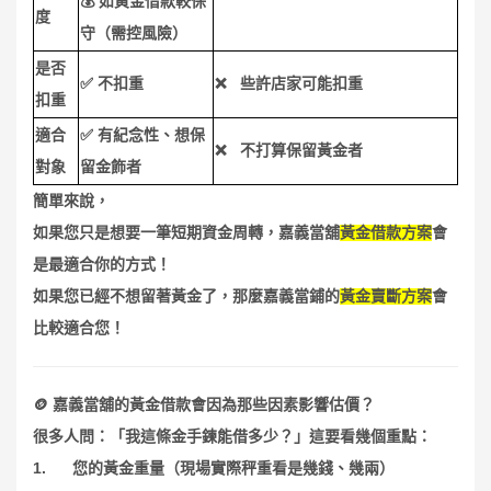
💰
如黃金借款較保
度
守（需控風險）
是否
✅
❌
不扣重
些許店家可能扣重
扣重
✅
適合
有紀念性、想保
❌
不打算保留黃金者
對象
留金飾者
簡單來說，
如果您只是想要一筆短期資金周轉，嘉義當舖
黃金借款方案
會
是最適合你的方式！
如果您已經不想留著黃金了，那麼嘉義當鋪的
黃金賣斷方案
會
比較適合您！
🪙
嘉義當舖的黃金借款會因為那些因素影響估價？
很多人問：「我這條金手鍊能借多少？」這要看幾個重點：
1.
您的黃金重量（現場實際秤重看是幾錢、幾兩）