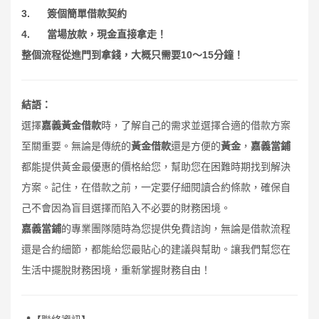
3.
簽個簡單借款契約
4.
當場放款，現金直接拿走！
10
15
整個流程從進門到拿錢，大概只需要
～
分鐘！
結語：
選擇
嘉義黃金借款
時，了解自己的需求並選擇合適的借款方案
至關重要。無論是傳統的
黃金借款
還是方便的
黃金
，
嘉義當鋪
都能提供黃金最優惠的價格給您，幫助您在困難時期找到解決
方案。記住，在借款之前，一定要仔細閱讀合約條款，確保自
己不會因為盲目選擇而陷入不必要的財務困境。
嘉義當鋪
的專業團隊隨時為您提供免費諮詢，無論是借款流程
還是合約細節，都能給您最貼心的建議與幫助。讓我們幫您在
生活中擺脫財務困境，重新掌握財務自由！