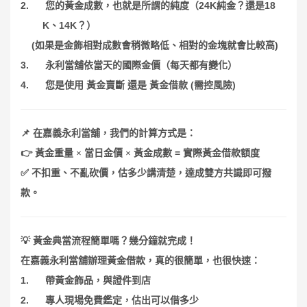
2.
24K
18
您的黃金成數，也就是所謂的純度（
純金？還是
K
14K
、
？）
(
)
如果是金飾相對成數會稍微略低、相對的金塊就會比較高
3.
永利當舖依當天的國際金價（每天都有變化）
4.
(
)
您是使用
黃金賣斷
還是
黃金借款
需控風險
📌
在嘉義永利當舖，我們的計算方式是：
👉
=
黃金重量
×
當日金價
×
黃金成數
實際黃金借款額度
✅
不扣重、不亂砍價，估多少講清楚，達成雙方共識即可撥
款。
💡
黃金典當流程簡單嗎？幾分鐘就完成！
在嘉義永利當舖辦理黃金借款，真的很簡單，也很快速：
1.
帶黃金飾品，與證件到店
2.
專人現場免費鑑定，估出可以借多少