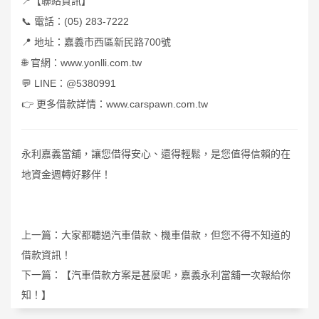
📍
【聯絡資訊】
📞
(05) 283-7222
電話：
📍
700
地址：嘉義市西區新民路
號
🌐
www.yonlli.com.tw
官網：
💬
LINE
@5380991
：
👉
www.carspawn.com.tw
更多借款詳情：
永利嘉義當舖，讓您借得安心、還得輕鬆，是您值得信賴的在
地資金週轉好夥伴！
上一篇：
大家都聽過汽車借款、機車借款，但您不得不知道的
借款資訊！
下一篇：
【汽車借款方案是甚麼呢，嘉義永利當舖一次報給你
知！】