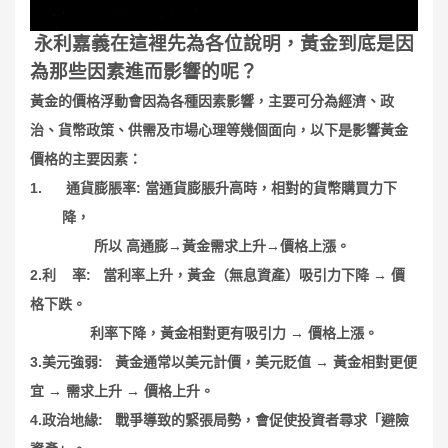
一、
永利嘉義在這裡先為各位說明，黃金到底是因
為那些因素進而影響的呢？
黃金的價格浮動會因為各種因素影響，主要可分為經濟、政
治、貨幣政策、供需及市場心理等幾個面向，以下是影響黃金
價格的主要因素：
1.
:
通貨膨脹率
當通貨膨脹升高時，相對的貨幣購買力下
降，
所以
高通膨→黃金需求上升→價格上漲。
2.
:
利
率
當利率上升，黃金（無息資產）吸引力下降
→
價
格下跌。
利率下降，黃金相對更有吸引力
→
價格上漲。
3.
:
美元強弱
黃金通常以美元計價，美元貶值
→
黃金相對更便
宜
→
需求上升
→
價格上升。
4.
:
政治地緣
戰爭導致的緊張局勢，會促使投資者尋求「避險