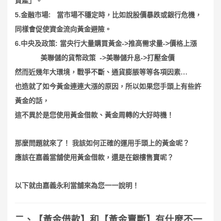
資產」。
5.
:
金融市場
當市場不穩定時，比如說股價暴跌或銀行危機，
同樣會促使資金流向黃金避險。
6.
:
->
->
中央及政策
當央行大量購買黃金
推高需求量
價格上漲
->
->
美聯儲的貨幣政策
美聯儲升息
打壓金價
然而近幾年大環境，戰爭不斷、通貨膨脹等等各項因素…
也造就了如今黃金連連大漲的原因，所以如果您手頭上有些許
黃金的話，
這不異於是您使用黃金借款、黃金周轉的大好時機！
那麼問題就來了！
我該如何正確的運用手頭上的黃金呢？
應該在嘉義當舖使用黃金借款，還是在銀樓售賣呢？
以下就由嘉義永利當舖來為您一一說明！
二、【黃金借款】和【黃金賣斷】有什麼不一