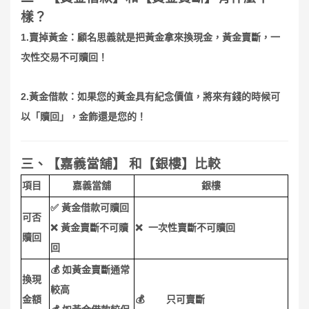
樣？
1.
賣掉黃金：顧名思義就是把黃金拿來換現金，黃金賣斷，一
次性交易不可贖回！
2.
黃金借款：如果您的黃金具有紀念價值，將來有錢的時候可
以「贖回」，金飾還是您的！
三、【嘉義當舖】
和【銀樓】比較
項目
嘉義當舖
銀樓
✅
黃金借款可贖回
可否
❌
❌
黃金賣斷不可贖
一次性賣斷不可贖回
贖回
回
💰
如黃金賣斷通常
換現
較高
💰
金額
只可賣斷