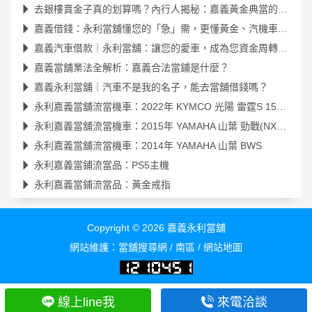
去銀樓賣金子真的划算嗎？內行人揭秘：嘉義黃金典當的隱藏優勢
嘉義借錢：永利當舖懂您的「急」需，更懂黃金、汽機車的真正價值
嘉義汽車借款｜永利當舖：讓您的愛車，成為您資金周轉的最佳夥伴
嘉義當舖業法全解析：嘉義合法當鋪是什麼？
嘉義永利當舖｜汽車不是我的名子，能去當舖借錢嗎？
永利嘉義當舖流當機車：2022年 KYMCO 光陽 雷霆S 150 (SR30JK)
永利嘉義當舖流當機車：2015年 YAMAHA 山葉 勁戰(NXC125R)
永利嘉義當舖流當機車：2014年 YAMAHA 山葉 BWS
永利嘉義當鋪流當品：PS5主機
永利嘉義當鋪流當品：黃金戒指
Copyright © 2026
嘉義永利當舖
網站維護：
當舖搜尋網
/
南區
/
網站地圖
線上line我
來電洽談