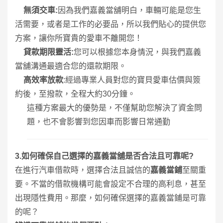
1.
無須交車
:
因為我們嘉義當舖明白，車輛可能是您生
活需要，或者是工作的必要品，所以我們貼心的提供您
方案，讓你所寶貴的愛車不離開您！
2.
貸款期限靈活
:
您可以根據您本身情況，與我們嘉義
當舖溝通最適合您的還款期限。
3.
高效率放款
:
經過專業人員對您的寶貝愛車估價與簽
約後，至撥款，全程大約
30
分鐘。
這種方案最大的優勢是，不僅幫助您解決了資金問
題，也不會影響到您因車而影響日常通勤
3.
如何確保自己選擇的嘉義當舖是否合法且可靠呢
?
在進行汽車借款時，選擇合法且誠信的
嘉義當鋪
至關重
要。不當的借款機構可能會設定不合理的高利息，甚至
出現隱性費用。那麼，如何確保選擇的嘉義當鋪是可靠
的呢？