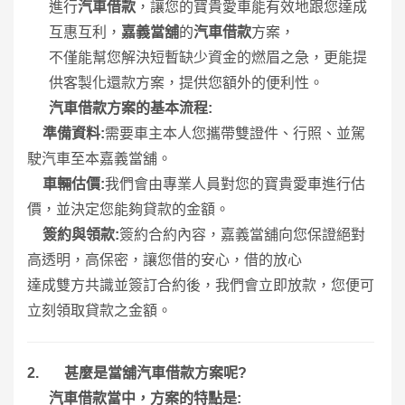
進行
汽車借款
，讓您的寶貴愛車能有效地跟您達成
互惠互利，
嘉義當舖
的
汽車借款
方案，
不僅能幫您解決短暫缺少資金的燃眉之急，更能提
供客製化還款方案，提供您額外的便利性。
汽車借款方案的基本流程
:
1.
準備資料
:
需要車主本人您攜帶雙證件、行照、並駕
駛汽車至本嘉義當舖。
2.
車輛估價
:
我們會由專業人員對您的寶貴愛車進行估
價，並決定您能夠貸款的金額。
3.
簽約與領款
:
簽約合約內容，嘉義當舖向您保證絕對
高透明，高保密，讓您借的安心，借的放心
達成雙方共識並簽訂合約後，我們會立即放款，您便可
立刻領取貸款之金額。
2.
甚麼是當舖汽車借款方案呢
?
汽車借款當中，方案的特點是
: