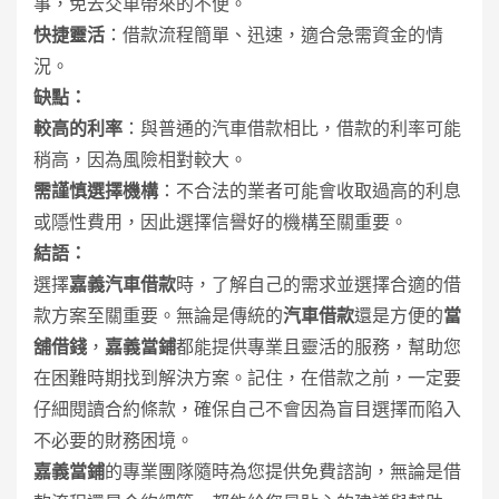
事，免去交車帶來的不便。
快捷靈活
：借款流程簡單、迅速，適合急需資金的情
況。
缺點：
較高的利率
：與普通的汽車借款相比，借款的利率可能
稍高，因為風險相對較大。
需謹慎選擇機構
：不合法的業者可能會收取過高的利息
或隱性費用，因此選擇信譽好的機構至關重要。
結語：
選擇
嘉義汽車借款
時，了解自己的需求並選擇合適的借
款方案至關重要。無論是傳統的
汽車借款
還是方便的
當
舖借錢
，
嘉義當鋪
都能提供專業且靈活的服務，幫助您
在困難時期找到解決方案。記住，在借款之前，一定要
仔細閱讀合約條款，確保自己不會因為盲目選擇而陷入
不必要的財務困境。
嘉義當鋪
的專業團隊隨時為您提供免費諮詢，無論是借