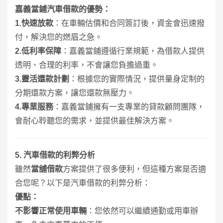
嘉義當鋪汽車借款的優勢：
1.
快速放款
：在車輛估價和合同簽訂後，資金會迅速撥
付，解決您的燃眉之急。
2.
低利率保障
：嘉義當鋪遵循行業規範，為借款人提供
透明、合理的利率，不會讓您負擔過重。
3.
靈活還款計劃
：根據您的實際情況，提供量身定制的
分期還款方案，讓您還款無壓力。
4.
專業服務
：嘉義當鋪擁有一支專業的貸款顧問團隊，
會耐心聆聽您的需求，並提供最佳解決方案。
5.
汽車借款的利弊分析
雖然
當舖
借款
方案提供了很多便利，但這種方案是否適
合您呢？以下是汽車借款的利弊分析：
優點：
不影響正常使用車輛
：您依然可以繼續通勤或用車辦