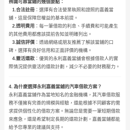
辨識可靠當鋪的幾個要點：
1.
合法註冊
：選擇有合法營業執照和證照的嘉義當
舖，這是保障您權益的基本前提。
2.
透明費用
：每一筆借款的利息、手續費和可能產生
的其他費用都應該提前告知並明確列出。
3.
誠信評價
：透過網絡或朋友推薦了解該當鋪的口
碑，選擇有良好信用和正面評價的機構。
4.
靈活還款
：優質的永利嘉義當舖會根據借款人的實
際情況提供靈活的還款計劃，減少不必要的財務壓力。
4.
為什麼選擇永利嘉義當鋪的汽車借款方案？
永利嘉義當鋪作為當地知名的金融機構，其汽車借款服
務不僅擁有完善的規模與經驗，還能根據不同顧客的需
求提供個性化的借款方案。無論您是需要一筆短期借款
來應急，還是希望制定長期的還款計劃，嘉義當鋪都能
給予您專業的建議與支持。