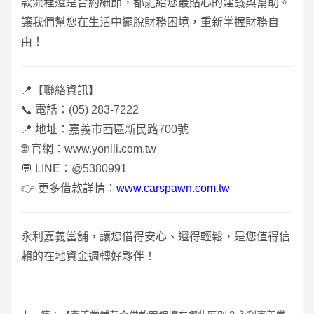
款流程還是合約細節，都能給您最貼心的建議與幫助。
讓我們幫您在生活中擺脫財務困境，重新掌握財務自
由！
📍
【聯絡資訊】
📞
電話：
(05) 283-7222
📍
地址：嘉義市西區新民路
700
號
🌐
官網：
www.yonlli.com.tw
💬
LINE
：
@5380991
👉
更多借款詳情：
www.carspawn.com.tw
永利嘉義當舖，讓您借得安心、還得輕鬆，是您值得信
賴的在地資金週轉好夥伴！