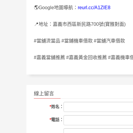
🌎Google地圖導航：
reurl.cc/A1ZlE8
📍地址：嘉義市西區新民路700號(寶雅對面)
#當舖流當品 #當鋪機車借款 #當舖汽車借款
#嘉義當舖推薦 #嘉義黃金回收推薦 #嘉義機車
線上留言
*
姓名：
*
電話：