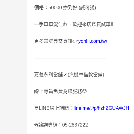
價格：
50000 辦到好 (誠可議)
一手車車況佳👍，歡迎來店鑑賞試車‼️
更多當舖典當資訊👉
yonlli.com.tw/
———————————————
嘉義永利當舖📌(汽機車借款當鋪)
線上專員免費為您服務😊
💬LINE線上詢問：
line.me/ti/p/hzhZGUAWJH
☎️諮詢專線：05-2837222