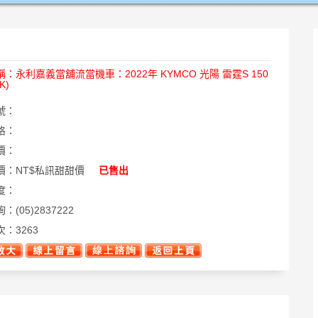
稱：
永利嘉義當舖流當機車：2022年 KYMCO 光陽 雷霆S 150
K)
號：
格：
價：
價：
NT$私訊甜甜價
已售出
度：
詢：
(05)2837222
次：
3263