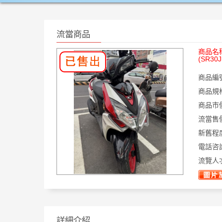
流當商品
商品名
(SR30J
商品編
商品規
商品市
流當售
新舊程
電話咨
流覽人
詳細介紹