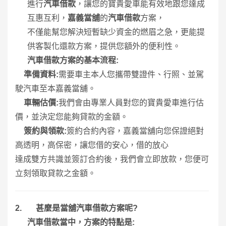
進行
汽車借款
，讓您的寶貴愛車能有效地跟您達成
互惠互利，
嘉義當舖
的
汽車借款
方案，
不僅能幫您解決短暫缺少資金的燃眉之急，更能提
供客製化還款方案，提供您額外的便利性。
汽車借款方案的基本流程
:
1.
準備資料
:
需要車主本人您攜帶雙證件、行照、並駕
駛汽車至本嘉義當舖。
2.
車輛估價
:
我們會由專業人員對您的寶貴愛車進行估
價，並決定您能夠貸款的金額。
3.
簽約與領款
:
簽約合約內容，嘉義當舖向您保證絕對
高透明，高保密，讓您借的安心，借的放心
達成雙方共識並簽訂合約後，我們會立即放款，您便可
立刻領取貸款之金額。
2.
甚麼是當舖汽車借款方案呢
?
汽車借款當中，方案的特點是
: