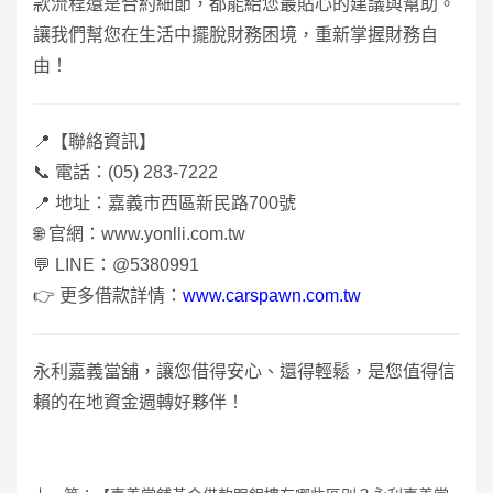
款流程還是合約細節，都能給您最貼心的建議與幫助。
讓我們幫您在生活中擺脫財務困境，重新掌握財務自
由！
📍
【聯絡資訊】
📞
電話：
(05) 283-7222
📍
地址：嘉義市西區新民路
700
號
🌐
官網：
www.yonlli.com.tw
💬
LINE
：
@5380991
👉
更多借款詳情：
www.carspawn.com.tw
永利嘉義當舖，讓您借得安心、還得輕鬆，是您值得信
賴的在地資金週轉好夥伴！