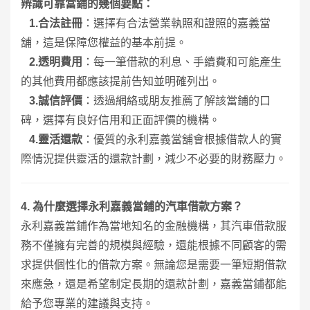
辨識可靠當鋪的幾個要點：
1.
合法註冊
：選擇有合法營業執照和證照的嘉義當
舖，這是保障您權益的基本前提。
2.
透明費用
：每一筆借款的利息、手續費和可能產生
的其他費用都應該提前告知並明確列出。
3.
誠信評價
：透過網絡或朋友推薦了解該當鋪的口
碑，選擇有良好信用和正面評價的機構。
4.
靈活還款
：優質的永利嘉義當舖會根據借款人的實
際情況提供靈活的還款計劃，減少不必要的財務壓力。
4.
為什麼選擇永利嘉義當鋪的汽車借款方案？
永利嘉義當鋪作為當地知名的金融機構，其汽車借款服
務不僅擁有完善的規模與經驗，還能根據不同顧客的需
求提供個性化的借款方案。無論您是需要一筆短期借款
來應急，還是希望制定長期的還款計劃，嘉義當鋪都能
給予您專業的建議與支持。