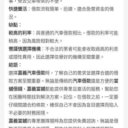
事，免去交車帶來的不便。
快捷靈活
：借款流程簡單、迅速，適合急需資金的情
況。
缺點：
較高的利率
：與普通的汽車借款相比，借款的利率可能
稍高，因為風險相對較大。
需謹慎選擇機構
：不合法的業者可能會收取過高的利息
或隱性費用，因此選擇信譽好的機構至關重要。
結語：
選擇
嘉義汽車借款
時，了解自己的需求並選擇合適的借
款方案至關重要。無論是傳統的
汽車借款
還是方便的
當
舖借錢
，
嘉義當鋪
都能提供專業且靈活的服務，幫助您
在困難時期找到解決方案。記住，在借款之前，一定要
仔細閱讀合約條款，確保自己不會因為盲目選擇而陷入
不必要的財務困境。
嘉義當鋪
的專業團隊隨時為您提供免費諮詢，無論是借