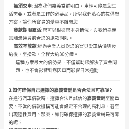
1.
無須交車
:
因為我們嘉義當舖明白，車輛可能是您生
活需要，或者是工作的必要品，所以我們貼心的提供您
方案，讓你所寶貴的愛車不離開您！
2.
貸款期限靈活
:
您可以根據您本身情況，與我們嘉義
當舖溝通最適合您的還款期限。
3.
高效率放款
:
經過專業人員對您的寶貝愛車估價與簽
約後，至撥款，全程大約
30
分鐘。
這種方案最大的優勢是，不僅幫助您解決了資金問
題，也不會影響到您因車而影響日常通勤
3.
如何確保自己選擇的嘉義當舖是否合法且可靠呢
?
在進行汽車借款時，選擇合法且誠信的
嘉義當鋪
至關重
要。不當的借款機構可能會設定不合理的高利息，甚至
出現隱性費用。那麼，如何確保選擇的嘉義當鋪是可靠
的呢？