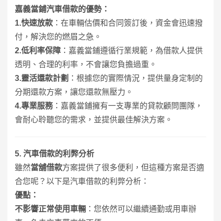
嘉義當鋪汽車借款的優勢：
1.
快速放款
：在車輛估價和合同簽訂後，資金會迅速撥
付，解決您的燃眉之急。
2.
低利率保障
：嘉義當鋪遵循行業規範，為借款人提供
透明、合理的利率，不會讓您負擔過重。
3.
靈活還款計劃
：根據您的實際情況，提供量身定制的
分期還款方案，讓您還款無壓力。
4.
專業服務
：嘉義當鋪擁有一支專業的貸款顧問團隊，
會耐心聆聽您的需求，並提供最佳解決方案。
5.
汽車借款的利弊分析
雖然
當舖
借款
方案提供了很多便利，但這種方案是否適
合您呢？以下是汽車借款的利弊分析：
優點：
不影響正常使用車輛
：您依然可以繼續通勤或用車辦