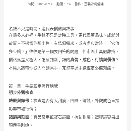
時間：2025/07/08 點閱：732 發佈：
嘉義永利當舖
名錶不只是時間，還代表價值與故事
在很多人心裡，手錶不只是計時工具，更代表著品味、成就與
故事。不過當你想出售、有鑑價需求，或考慮典當時，「它值
多少錢？」往往是第一個要回答的問題。但市面上真假難辨、
價格落差又極大，怎麼判斷手錶的
真偽、成色、行情與價值
？
本篇文將帶你從入門到高手，完整掌握手錶鑑定必備知識。
第一章：手錶鑑定流程總覽
初步外觀檢查
錶殼與錶帶
：檢查是否有大刮痕、凹陷、鏽蝕，外觀成色直接
影響市場行情；
錶鏡與刻面
：真品常用藍寶石鏡面，抗刮耐磨；塑膠鏡容易出
現嚴重刮痕。