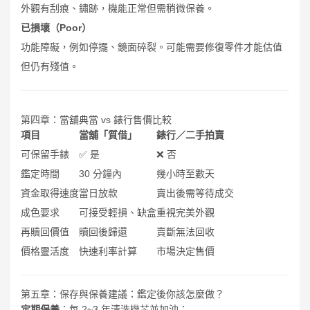
外觀有刮痕、鏽跡，機能正常但需稍微保養。
已損壞（Poor）
功能障礙，例如停擺、鏡面碎裂。可能需要修復零件才能估值
但仍有殘值。
第四章：當舖典當 vs 錶行售價比較
項目
當舖「質借」
錶行／二手拍賣
可保留手錶
✅ 是
❌ 否
鑑定時間
30 分鐘內
幾小時至數天
資金取得速度
當日放款
賣出後需等待成交
成色要求
可接受輕損、缺盒
重視完美外觀
再贖回價值
贖回後歸還
賣斷無法回收
價格靈活度
快速利率計算
市場決定售價
第五章：保存與保養建議：鑑定後你該怎麼做？
定期保養
：每 2~3 年清洗機芯並加油；