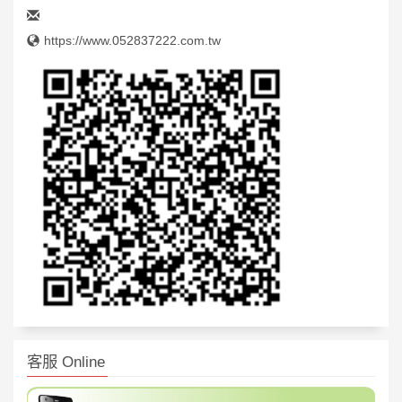
https://www.052837222.com.tw
客服 Online