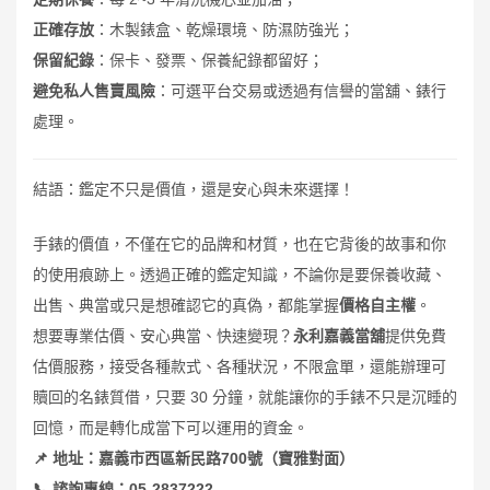
正確存放
：木製錶盒、乾燥環境、防濕防強光；
保留紀錄
：保卡、發票、保養紀錄都留好；
避免私人售賣風險
：可選平台交易或透過有信譽的當舖、錶行
處理。
結語：鑑定不只是價值，還是安心與未來選擇！
手錶的價值，不僅在它的品牌和材質，也在它背後的故事和你
的使用痕跡上。透過正確的鑑定知識，不論你是要保養收藏、
出售、典當或只是想確認它的真偽，都能掌握
價格自主權
。
想要專業估價、安心典當、快速變現？
永利嘉義當舖
提供免費
估價服務，接受各種款式、各種狀況，不限盒單，還能辦理可
贖回的名錶質借，只要 30 分鐘，就能讓你的手錶不只是沉睡的
回憶，而是轉化成當下可以運用的資金。
📌
地址：嘉義市西區新民路
700
號（寶雅對面）
📞
諮詢專線：
05-2837222