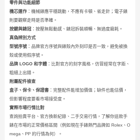
零件與功能細節
機芯運作
：機械錶應平穩跳動，不應有卡頓、省走針；電子錶
則要觀察走時是否準確。
按鍵與錶冠
：按壓無鬆動感、錶冠拆裝順暢、無過度磨耗。
真偽辨別方式
型號序號
：品牌官方序號與錶殼內外刻印是否一致，避免被換
殼或使用假序號。
品牌 LOGO 和字體
：比對官方的刻字風格，仿冒經常在字距、
粗細上出錯。
附屬配件檢查
盒子、保卡、保證書
：完整配件能增加價值；缺件也能估價，
但影響程度要看市場接受度。
實際市場行情比對
查詢拍賣平台、官方換新紀錄、二手交易行情，了解你這款手
錶在市場的正常價格區間（例如現在手錶熱門品牌如 Rolex、O
mega、PP 的行情為何）。