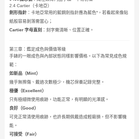
2.4 Cartier（卡地亞）
劍形指針
：卡地亞常用的藍鋼劍指針應為藍色*，若看起來像貼
紙般容易剝落需當心；
Cartier 字母直刻
：刻字需清晰、位置正確。
第三章：鑑定成色與價值等級
手錶的一眼成色與內部狀態同樣影響價格。以下為常見成色規
範：
如新品（Mint）
幾乎無擦傷、戴過次數極少，機芯保養記錄完整。
極優（Excellent）
只有極細微使用痕跡，功能正常，有明顯的光澤感。
良好（Good）
可見正常清使用痕跡，也許長期佩戴造成輕磨損，但不影響機
能。
可接受（Fair）