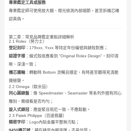
專業鑑定工具或服務
專業鑑定師可使用放大鏡、燈光檢測內部細節，甚至拆機芯確
認真偽。
第二章：常見品牌鑑定重點詳細解析
2.1 Rolex（勞力士）
登記刻印
：179xxx, Yxxx 等特定年份編號與錶殼對應；
認證字樣
：蠔式殼底應看到 "Original Rolex Design"，刻印清
晰、深淺一致；
機芯擺輪
：轉動時 Bottom 流暢且穩定，有時甚至聽得見清脆
擺槌聲。
2.2 Omega（歐米茄）
同心圓錶盤
：像 Speedmaster、Seamaster 等系列外圈有同心
雕刻，需細看是否均勻；
旋入式錶冠
：應旋緊且阻尼一致，不應鬆動。
2.3 Patek Philippe（百達翡麗）
精密字印
：Logo內貼金屬平整無污點；
9450機芯號
：藏在錶背內圈字匯，不易仿冒。