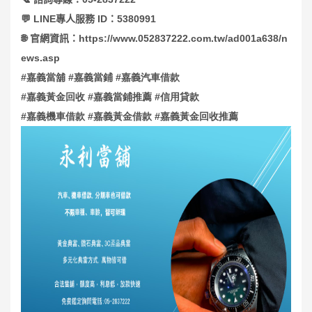
💬
LINE
專人服務
ID
：
5380991
🌐
官網資訊：
https://www.052837222.com.tw/ad001a638/n
ews.asp
#
嘉義當舖
#
嘉義當鋪
#
嘉義汽車借款
#
嘉義黃金回收
#
嘉義當鋪推薦
#
信用貸款
#
嘉義機車借款
#
嘉義黃金借款
#
嘉義黃金回收推薦