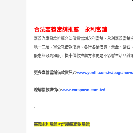
合法嘉義當舖推薦—永利當舖
嘉義汽車貸款推薦合法優質當舖永利當舖，永利嘉義當鋪
地一二胎、軍公教借款優惠、各行各業借貸，黃金、鑽石、
優惠與最高額度，機車借款推薦方案更是不影響生活品質
更多嘉義當舖借款資訊👉
www.yonlli.com.tw/page/news
瞭解借款詳情👉
www.carspawn.com.tw/
-
嘉義永利當舖📌(汽機車借款當鋪)