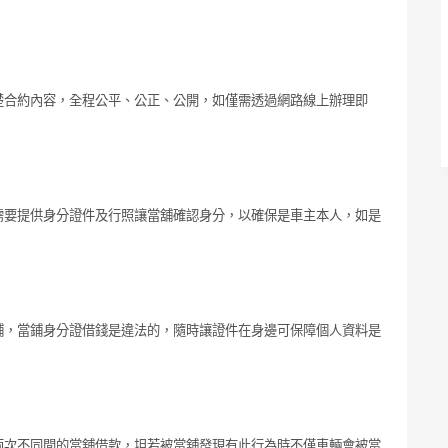
楚合約內容，全程公平、公正、公開，如僅需透過網路線上辦理即
需要提供身分證件及行照讓當舖確認身分，以確保是車主本人，如是
鋪，當鋪身分證借錢是違法的，隨時讓證件在身邊可保障個人資料是
兩次不同間的當舖借款，坦若被當舖發現有此行為時不僅車輛會被當