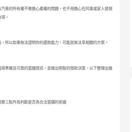
有汽車的所有權不需擔心產權的問題，也不用擔心在同事或家人發現
款項。
格，所以如果無法證明你的還款能力，可能就無法享相關的方案。
獲得準確且可靠的當舖資訊，並做出明智的借款決策，以下整理出幾
簡單三點作為判斷是否為合法當鋪的依據