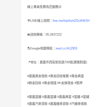
線上專員免費為您服務😊
💬LINE線上詢問：
line.me/ti/p/hzhZGUAWJH
☎️諮詢專線：05-2837222
🌎Google地圖導航：
reurl.cc/A1ZlE8
📍地址：嘉義市西區新民路700號(寶雅對面)
#嘉義黃金借款 #黃金回收推薦 #黃金典當
#飾金回收 #黃金借錢 #K金換現金 #暫押
#嘉義當舖 #嘉義當鋪 #嘉義典當 #當舖 #當鋪
#嘉義汽車貸款 #嘉義機車貸款 #汽機車借款