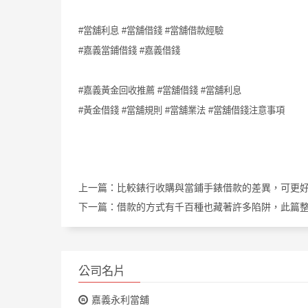
#當舖利息 #當舖借錢 #當舖借款經驗
#嘉義當鋪借錢 #嘉義借錢
#嘉義黃金回收推薦 #當舖借錢 #當舖利息
#黃金借錢 #當舖規則 #當舖業法 #當舖借錢注意事項
上一篇：
比較錶行收購與當鋪手錶借款的差異，可更
下一篇：
借款的方式有千百種也藏著許多陷阱，此篇
公司名片
嘉義永利當舖