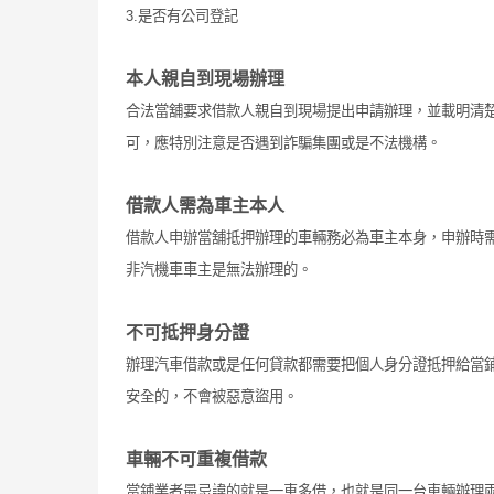
3.是否有公司登記
本人親自到現場辦理
合法當舖要求借款人親自到現場提出申請辦理，並載明清
可，應特別注意是否遇到詐騙集團或是不法機構。
借款人需為車主本人
借款人申辦當舖抵押辦理的車輛務必為車主本身，申辦時
非汽機車車主是無法辦理的。
不可抵押身分證
辦理汽車借款或是任何貸款都需要把個人身分證抵押給當
安全的，不會被惡意盜用。
車輛不可重複借款
當鋪業者最忌諱的就是一車多借，也就是同一台車輛辦理