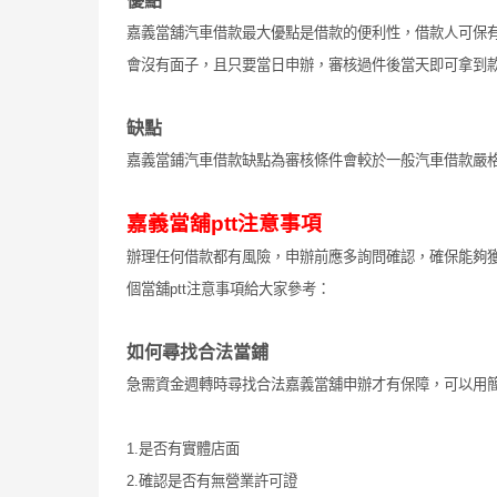
優點
嘉義當舖汽車借款最大優點是借款的便利性，借款人可保
會沒有面子，且只要當日申辦，審核過件後當天即可拿到
缺點
嘉義當鋪汽車借款缺點為審核條件會較於一般汽車借款嚴
嘉義當舖ptt注意事項
辦理任何借款都有風險，申辦前應多詢問確認，確保能夠
個當舖ptt注意事項給大家參考：
如何尋找合法當鋪
急需資金週轉時尋找合法嘉義當舖申辦才有保障，可以用
1.是否有實體店面
2.確認是否有無營業許可證